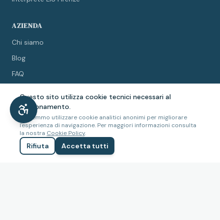
AZIENDA
Chi siamo
Blog
FAQ
Collabora con noi
Questo sito utilizza cookie tecnici necessari al
Contatti
funzionamento.
Potremmo utilizzare cookie analitici anonimi per migliorare
l'esperienza di navigazione. Per maggiori informazioni consulta
LEGALE
la nostra
Cookie Policy
.
Rifiuta
Accetta tutti
Privacy Policy
Cookie Policy
Termini e condizioni
Accessibilità