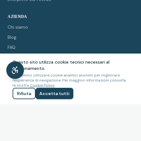
AZIENDA
Chi siamo
Blog
FAQ
Collabora con noi
Questo sito utilizza cookie tecnici necessari al
Contatti
funzionamento.
Potremmo utilizzare cookie analitici anonimi per migliorare
l'esperienza di navigazione. Per maggiori informazioni consulta
LEGALE
la nostra
Cookie Policy
.
Rifiuta
Accetta tutti
Privacy Policy
Cookie Policy
Termini e condizioni
Accessibilità