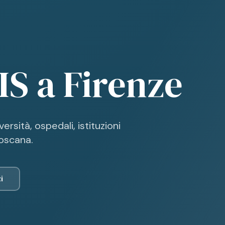
IS a
Firenze
ersità, ospedali, istituzioni
Toscana.
i