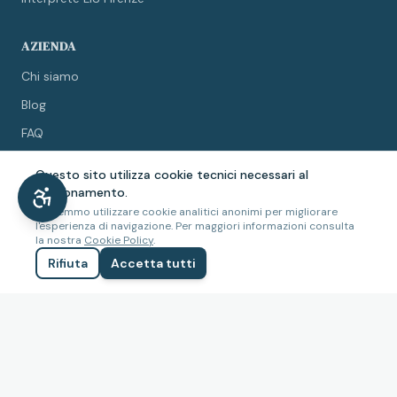
AZIENDA
Chi siamo
Blog
FAQ
Collabora con noi
Questo sito utilizza cookie tecnici necessari al
Contatti
funzionamento.
Potremmo utilizzare cookie analitici anonimi per migliorare
l'esperienza di navigazione. Per maggiori informazioni consulta
LEGALE
la nostra
Cookie Policy
.
Rifiuta
Accetta tutti
Privacy Policy
Cookie Policy
Termini e condizioni
Accessibilità