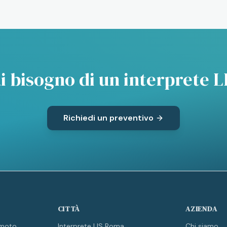
i bisogno di un interprete L
Richiedi un preventivo
CITTÀ
AZIENDA
emoto
Interprete LIS Roma
Chi siamo