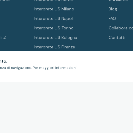
Interprete LIS Milano
Blog
Interprete LIS Napoli
FAQ
Interprete LIS Torino
Collabora c
lità
Interprete LIS Bologna
Contatti
Interprete LIS Firenze
nto.
enza di navigazione. Per maggiori informazioni
ICAZIONE
MEMBRO DI
 ISO 21001:2019
NFT-0424-01