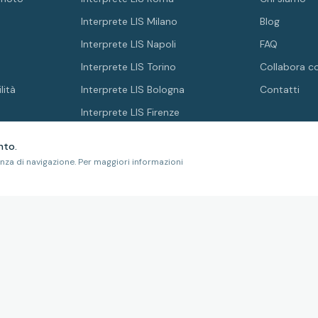
Interprete LIS Milano
Blog
Interprete LIS Napoli
FAQ
Interprete LIS Torino
Collabora c
lità
Interprete LIS Bologna
Contatti
Interprete LIS Firenze
nto.
enza di navigazione. Per maggiori informazioni
ICAZIONE
MEMBRO DI
 ISO 21001:2019
NFT-0424-01