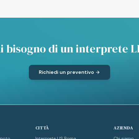
i bisogno di un interprete L
Richiedi un preventivo
CITTÀ
AZIENDA
emoto
Interprete LIS Roma
Chi siamo