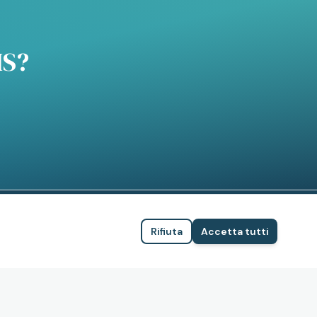
IS?
Rifiuta
Accetta tutti
LEGALE
Privacy Policy
Cookie Policy
Termini e condizioni