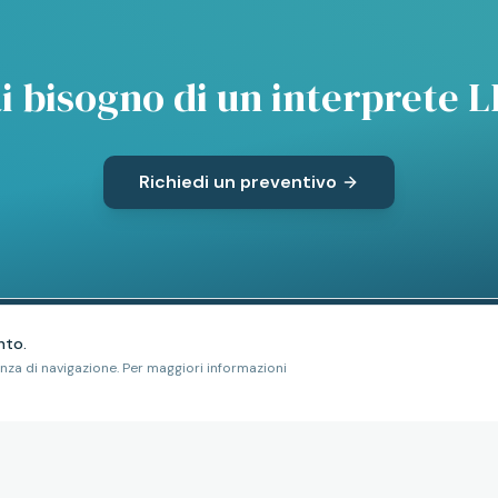
i bisogno di un interprete L
Richiedi un preventivo
nto.
enza di navigazione. Per maggiori informazioni
CITTÀ
AZIENDA
emoto
Interprete LIS Roma
Chi siamo
Interprete LIS Milano
Blog
Interprete LIS Napoli
FAQ