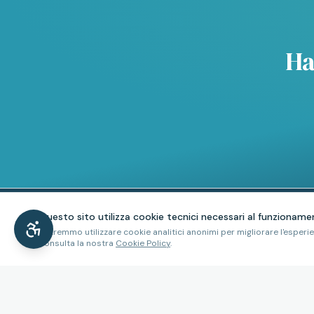
Ha
Questo sito utilizza cookie tecnici necessari al funzioname
Potremmo utilizzare cookie analitici anonimi per migliorare l'esperi
SERVIZI
consulta la nostra
Cookie Policy
.
Interpretariato da r
Coordiniamo interpreti LIS in
Eventi e conferenze
tutta Italia.
Università e scuole
Un progetto CREI – Cooperativa