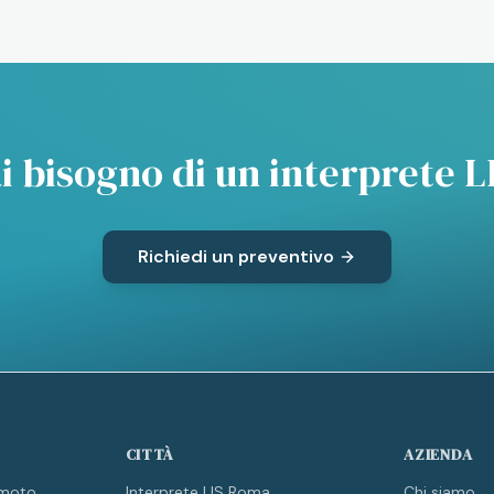
i bisogno di un interprete L
Richiedi un preventivo
CITTÀ
AZIENDA
emoto
Interprete LIS Roma
Chi siamo