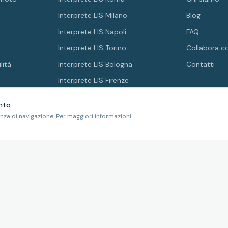
Interprete LIS Milano
Blog
Interprete LIS Napoli
FAQ
Interprete LIS Torino
Collabora c
lità
Interprete LIS Bologna
Contatti
Interprete LIS Firenze
nto.
enza di navigazione. Per maggiori informazioni
ICAZIONE
MEMBRO DI
 ISO 21001:2019
NFT-0424-01