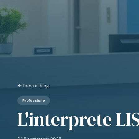
Torna al blog
Professione
L'interprete LI