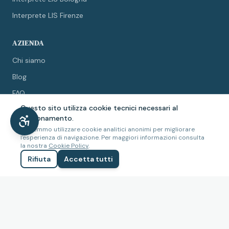
Interprete LIS Firenze
AZIENDA
Chi siamo
Blog
FAQ
Questo sito utilizza cookie tecnici necessari al
Collabora con noi
funzionamento.
Contatti
Potremmo utilizzare cookie analitici anonimi per migliorare
l'esperienza di navigazione. Per maggiori informazioni consulta
la nostra
Cookie Policy
.
LEGALE
Rifiuta
Accetta tutti
Privacy Policy
Cookie Policy
Termini e condizioni
Accessibilità