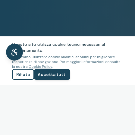
Questo sito utilizza cookie tecnici necessari al
funzionamento.
Potremmo utilizzare cookie analitici anonimi per migliorare
l'esperienza di navigazione. Per maggiori informazioni consulta
la nostra
Cookie Policy
.
Rifiuta
Accetta tutti
ALCUNI DEI NOSTRI CLIENTI E PARTNER
a d'Italia
Ministero degli Esteri
Ministero della Salute
Ag